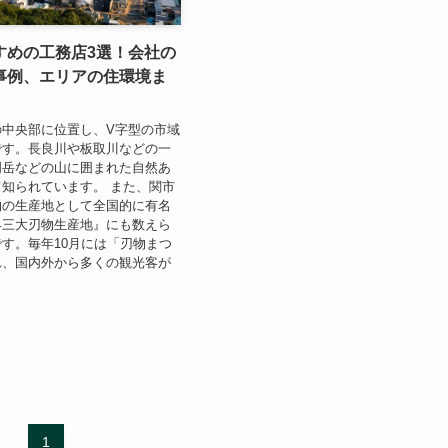
すめの工務店3選！
会社の
事例、エリアの住環境ま
の中央部に位置し、V字型の市域
です。長良川や板取川などの一
門岳などの山に囲まれた自然あ
知られています。 また、関市
物の生産地として全国的に有名
界三大刃物生産地』にも数えら
す。毎年10月には「刃物まつ
れ、国内外から多くの観光客が
。
1