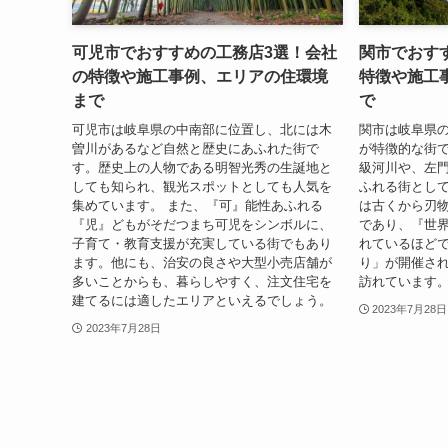
可児市でおすすめの工務店3選！
会社
関市でおす
の特徴や施工事例、エリアの住環境
特徴や施工
まで
で
可児市は岐阜県の中南部に位置し、北には木
関市は岐阜県
曽川があるなど自然と歴史にあふれた街で
が特徴的な街
す。歴史上の人物である明智光秀の生誕地と
級河川や、左
しても知られ、観光スポットとしても人気を
ふれる街として
集めています。 また、『可』能性あふれる
は古くから刃
『児』どもがそだつまち可児をシンボルに、
であり、『世
子育て・教育支援が充実している街でもあり
れているほどで
ます。他にも、治安の良さや大型小売店舗が
り」が開催さ
多いことからも、暮らしやすく、注文住宅を
訪れています
建てるには適したエリアといえるでしょう。
2023年7月28日
2023年7月28日