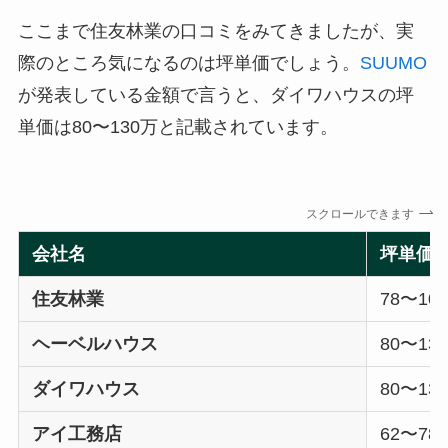
ここまで住友林業の口コミをみてきましたが、実
際のところ気になるのは坪単価でしょう。
SUUMO
が発表している金額で言うと、ダイワハウスの坪
単価は80〜130万と記載されています。
スクロールできます
会社名
坪単価
住友林業
78〜10
ヘーベルハウス
80〜13
ダイワハウス
80〜13
アイ工務店
62〜78