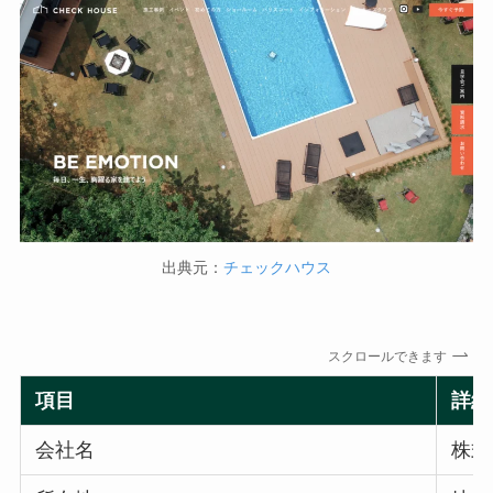
出典元：
チェックハウス
スクロールできます
項目
詳細
会社名
株式