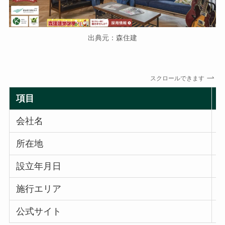
出典元：森住建
スクロールできます
項目
会社名
所在地
設立年月日
施行エリア
公式サイト
h